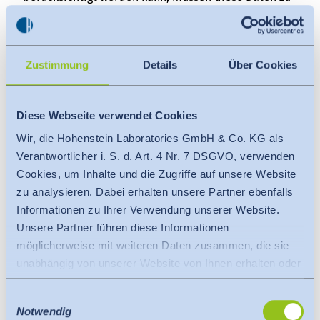
Kontrollzwecken in einer Sperrdatei vorgehalten
werden.
d) Recht auf Löschung
Zustimmung
Details
Über Cookies
Sie können die Löschung Ihrer personenbezogenen
Daten verlangen, soweit keine gesetzlichen
Diese Webseite verwendet Cookies
Aufbewahrungspflichten bestehen. Soweit eine
Wir, die Hohenstein Laboratories GmbH & Co. KG als
solche Verpflichtung besteht, sperren wir Ihre Daten
Verantwortlicher i. S. d. Art. 4 Nr. 7 DSGVO, verwenden
auf Wunsch. Liegen die entsprechenden gesetzlichen
Cookies, um Inhalte und die Zugriffe auf unsere Website
Voraussetzungen vor, werden wir auch ohne
zu analysieren. Dabei erhalten unsere Partner ebenfalls
Vorliegen Ihres Verlangens Ihre personenbezogenen
Informationen zu Ihrer Verwendung unserer Website.
Daten löschen.
Unsere Partner führen diese Informationen
e) Recht auf Datenübertragbarkeit
möglicherweise mit weiteren Daten zusammen, die sie
unabhängig von unserer Website von Ihnen erhalten oder
Sie sind berechtigt, von uns die Bereitstellung der
gesammelt haben.
uns übermittelten personenbezogenen Daten in
Einwilligungsauswahl
Es findet eine Datenübermittlung an ein Drittland oder
einem Format zu verlangen, welches die
Notwendig
eine internationale Organisation statt. Berücksichtigt