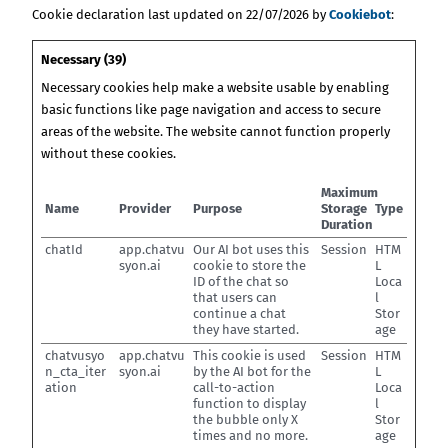
Cookie declaration last updated on 22/07/2026 by
Cookiebot
:
Necessary (39)
Necessary cookies help make a website usable by enabling
basic functions like page navigation and access to secure
areas of the website. The website cannot function properly
without these cookies.
Maximum
Name
Provider
Purpose
Storage
Type
Duration
chatId
app.chatvu
Our AI bot uses this
Session
HTM
syon.ai
cookie to store the
L
ID of the chat so
Loca
that users can
l
continue a chat
Stor
they have started.
age
chatvusyo
app.chatvu
This cookie is used
Session
HTM
n_cta_iter
syon.ai
by the AI bot for the
L
ation
call-to-action
Loca
function to display
l
the bubble only X
Stor
times and no more.
age