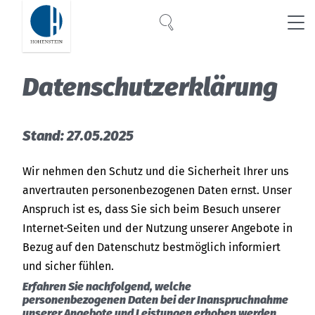
Suche
Global
Suche
Da­ten­schutz­er­klä­rung
Deutsch
Was steckt hinter
Stand: 27.05.2025
OEKO-TEX® MADE IN GREEN
?
Wir nehmen den Schutz und die Sicherheit Ihrer uns
Influencer
anvertrauten personenbezogenen Daten ernst. Unser
Anspruch ist es, dass Sie sich beim Besuch unserer
@kimyana.hachmann
Internet-Seiten und der Nutzung unserer Angebote in
Bezug auf den Datenschutz bestmöglich informiert
@Couch_magazin
und sicher fühlen.
Erfahren Sie nachfolgend, welche
@hannah.muehi
personenbezogenen Daten bei der Inanspruchnahme
unserer Angebote und Leistungen erhoben werden