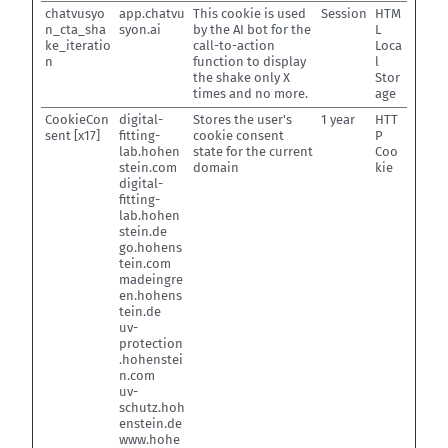
chatvusyo
app.chatvu
This cookie is used
Session
HTM
n_cta_sha
syon.ai
by the AI bot for the
L
ke_iteratio
call-to-action
Loca
n
function to display
l
the shake only X
Stor
times and no more.
age
CookieCon
digital-
Stores the user's
1 year
HTT
sent [x17]
fitting-
cookie consent
P
lab.hohen
state for the current
Coo
stein.com
domain
kie
digital-
fitting-
lab.hohen
stein.de
go.hohens
tein.com
madeingre
en.hohens
tein.de
uv-
protection
.hohenstei
n.com
uv-
schutz.hoh
enstein.de
www.hohe