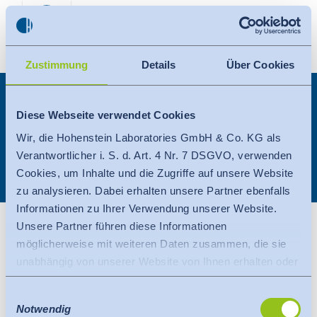
Suche
Global
Zustimmung
Details
Über Cookies
Suche
Deutsch
404 Fehler - Seite nicht
Diese Webseite verwendet Cookies
Was steckt hinter
gefunden
Wir, die Hohenstein Laboratories GmbH & Co. KG als
OEKO-TEX® MADE IN GREEN
?
Verantwortlicher i. S. d. Art. 4 Nr. 7 DSGVO, verwenden
Cookies, um Inhalte und die Zugriffe auf unsere Website
Influencer
zu analysieren. Dabei erhalten unsere Partner ebenfalls
Informationen zu Ihrer Verwendung unserer Website.
@kimyana.hachmann
Unsere Partner führen diese Informationen
Bitte versuchen Sie folgende Alternativen:
möglicherweise mit weiteren Daten zusammen, die sie
@Couch_magazin
Zurück zur
Startseite
–
nutzen Sie unsere
unabhängig von unserer Website von Ihnen erhalten oder
Navigation zur Informationssuche.
gesammelt haben.
@hannah.muehi
Einwilligungsauswahl
Schicken Sie eine Nachricht mit Ihrem
Es findet eine Datenübermittlung an ein Drittland oder
Notwendig
Anliegen an unseren
Kundenservice
.
eine internationale Organisation statt. Berücksichtigt